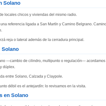
n Solano
de locales chicos y viviendas del mismo radio.
s una referencia ligada a San Martín y Camino Belgrano. Camin
e.
orzá reja o lateral además de la cerradura principal.
n Solano
no —cambio de cilindro, multipunto o regulación— acordamos f
 y dúplex.
da entre Solano, Calzada y Claypole.
unto débil es el antejardín: lo revisamos en la visita.
os en Solano