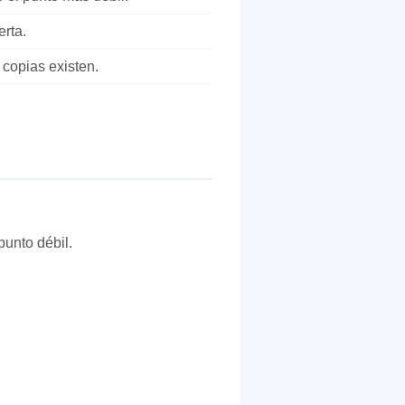
erta.
copias existen.
punto débil.