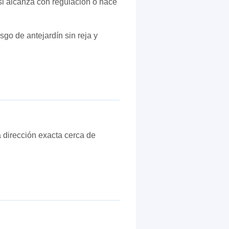
si alcanza con regulación o hace
go de antejardín sin reja y
a dirección exacta cerca de