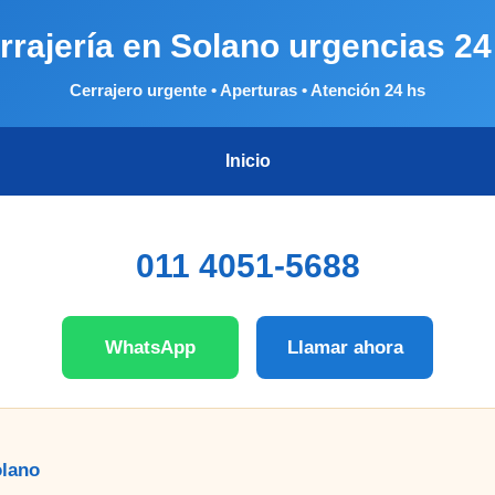
rrajería en Solano urgencias 24
Cerrajero urgente • Aperturas • Atención 24 hs
Inicio
011 4051-5688
WhatsApp
Llamar ahora
olano