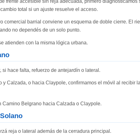
e frente accesible sin reja adecuada, primero diagnosticamos 
ambio total si un ajuste resuelve el acceso.
o comercial barrial conviene un esquema de doble cierre. El ries
cuando no dependés de un solo punto.
e atienden con la misma lógica urbana.
ano
i hace falta, refuerzo de antejardín o lateral.
 y Calzada, o hacia Claypole, confirmamos el móvil al recibir l
on Camino Belgrano hacia Calzada o Claypole.
 Solano
orzá reja o lateral además de la cerradura principal.