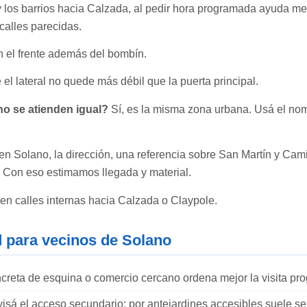
y los barrios hacia Calzada, al pedir hora programada ayuda me
calles parecidas.
 el frente además del bombín.
el lateral no quede más débil que la puerta principal.
o se atienden igual?
Sí, es la misma zona urbana. Usá el nomb
en Solano, la dirección, una referencia sobre San Martín y Cami
. Con eso estimamos llegada y material.
en calles internas hacia Calzada o Claypole.
 para vecinos de Solano
creta de esquina o comercio cercano ordena mejor la visita pr
isá el acceso secundario: por antejardines accesibles suele ser